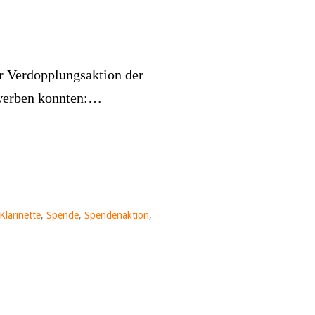
r Verdopplungsaktion der
werben konnten:…
Klarinette
,
Spende
,
Spendenaktion
,