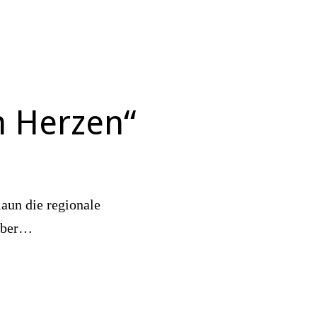
n Herzen“
laun die regionale
tober…