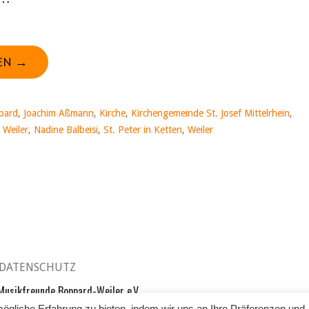
EN →
pard
,
Joachim Aßmann
,
Kirche
,
Kirchengemeinde St. Josef Mittelrhein
,
 Weiler
,
Nadine Balbeisi
,
St. Peter in Ketten
,
Weiler
DATENSCHUTZ
usikfreunde Boppard-Weiler e.V.