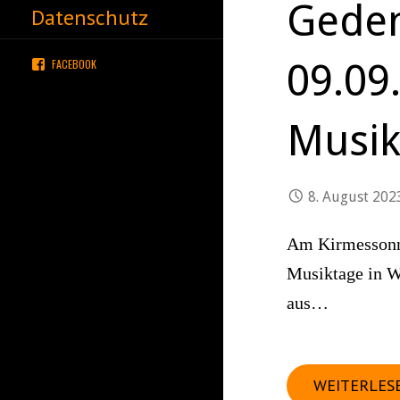
Gede
Datenschutz
09.09
FACEBOOK
Musik
8. August 202
Am Kirmessonnt
Musiktage in We
aus…
WEITERLES