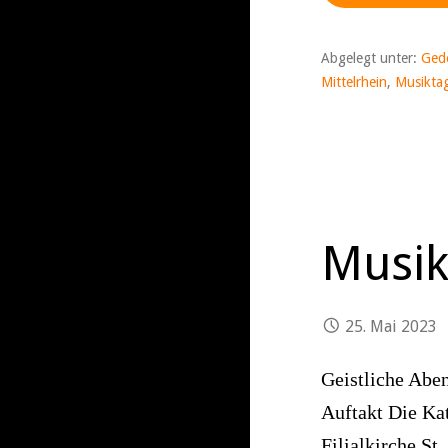
Abgelegt unter:
Ged
Mittelrhein
,
Musiktag
Musik
25. Mai 2023
Geistliche Abe
Auftakt Die Kat
Filialkirche St