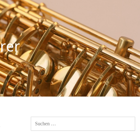
rer
SUCHEN
r
NACH: