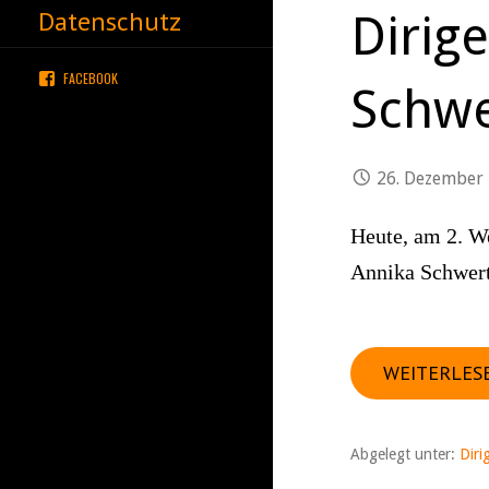
Datenschutz
Dirig
FACEBOOK
Schwe
26. Dezember
Heute, am 2. We
Annika Schwert
WEITERLES
Abgelegt unter:
Diri