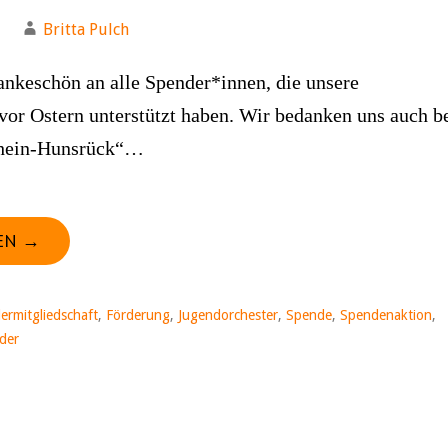
Britta Pulch
ankeschön an alle Spender*innen, die unsere
vor Ostern unterstützt haben. Wir bedanken uns auch b
hein-Hunsrück“…
EN →
ermitgliedschaft
,
Förderung
,
Jugendorchester
,
Spende
,
Spendenaktion
,
der