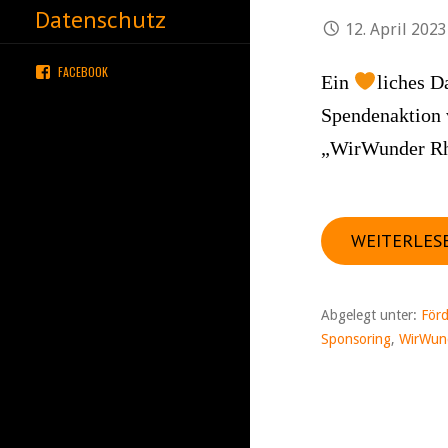
Datenschutz
12. April 2023
FACEBOOK
Ein
liches D
Spendenaktion 
„WirWunder R
WEITERLES
Abgelegt unter:
Förd
Sponsoring
,
WirWun