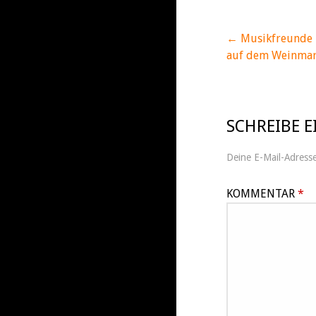
← Musikfreunde 
Beitrags
auf dem Weinmar
SCHREIBE 
Deine E-Mail-Adresse 
KOMMENTAR
*