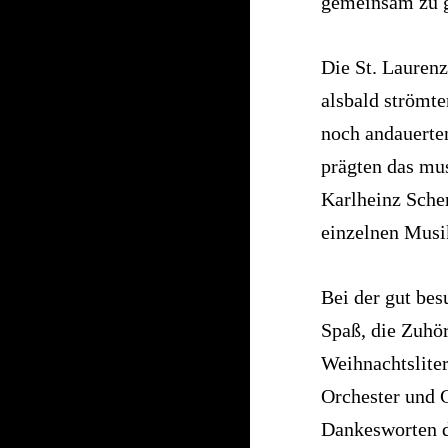
gemeinsam zu g
Die St. Laurenz
alsbald strömt
noch andauerte
prägten das mu
Karlheinz Sche
einzelnen Musi
Bei der gut be
Spaß, die Zuhör
Weihnachtsliter
Orchester und C
Dankesworten d