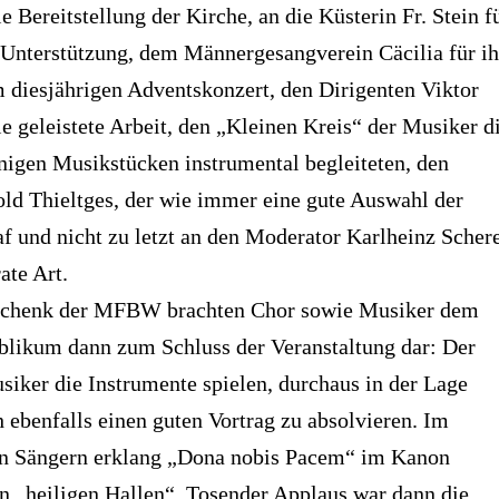
 Bereitstellung der Kirche, an die Küsterin Fr. Stein f
e Unterstützung, dem Männergesangverein Cäcilia für ih
 diesjährigen Adventskonzert, den Dirigenten Viktor
e geleistete Arbeit, den „Kleinen Kreis“ der Musiker d
nigen Musikstücken instrumental begleiteten, den
old Thieltges, der wie immer eine gute Auswahl der
f und nicht zu letzt an den Moderator Karlheinz Scher
ate Art.
eschenk der MFBW brachten Chor sowie Musiker dem
ublikum dann zum Schluss der Veranstaltung dar: Der
iker die Instrumente spielen, durchaus in der Lage
h ebenfalls einen guten Vortrag zu absolvieren. Im
n Sängern erklang „Dona nobis Pacem“ im Kanon
n „heiligen Hallen“. Tosender Applaus war dann die