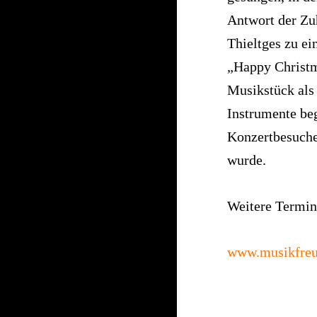
Antwort der Zuh
Thieltges zu ei
„Happy Christm
Musikstück als
Instrumente beg
Konzertbesuche
wurde.
Weitere Termine
www.musikfreu