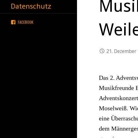
Musi
Datenschutz
FACEBOOK
Weil
21. Dezember
Das 2. Advents
Musikfreunde Bo
Adventskonzert,
Moselweiß. Wied
eine Überraschu
dem Männerges