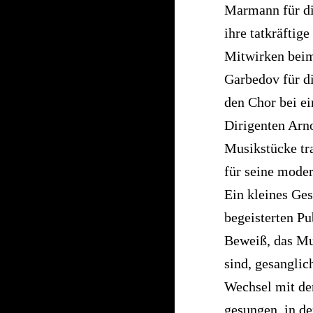
Marmann für die
ihre tatkräftig
Mitwirken beim
Garbedov für di
den Chor bei ei
Dirigenten Arn
Musikstücke tra
für seine moder
Ein kleines G
begeisterten P
Beweiß, das Mus
sind, gesanglic
Wechsel mit de
gesungen, in de