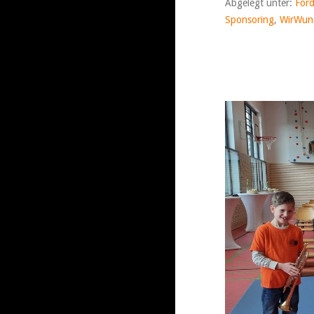
Abgelegt unter:
Förd
Sponsoring
,
WirWun