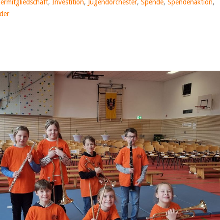
ermitgliedschaft
,
Investition
,
Jugendorchester
,
Spende
,
Spendenaktion
,
der