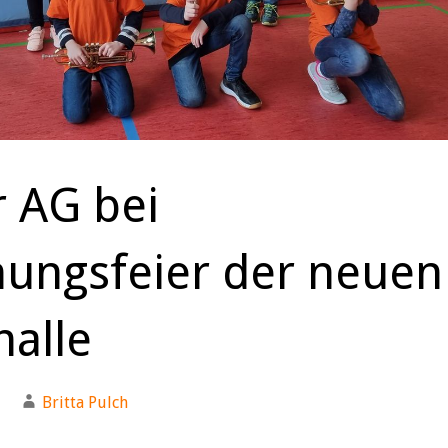
r AG bei
nungsfeier der neuen
halle
Britta Pulch