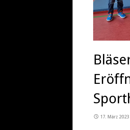
Bläse
Eröff
Sport
17. März 2023