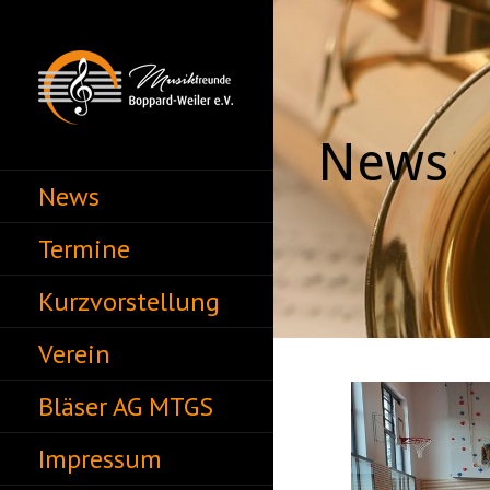
Zum
Inhalt
springen
MUSIKFREUNDE
News
News
BOPPARD-WEILER
E.V.
Termine
Kurzvorstellung
Verein
Bläser AG MTGS
Impressum