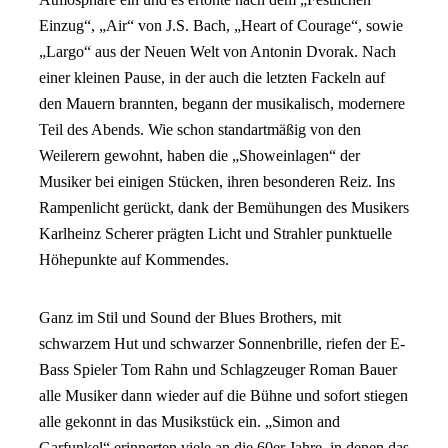
Einzug“, „Air“ von J.S. Bach, „Heart of Courage“, sowie
„Largo“ aus der Neuen Welt von Antonin Dvorak. Nach
einer kleinen Pause, in der auch die letzten Fackeln auf
den Mauern brannten, begann der musikalisch, modernere
Teil des Abends. Wie schon standartmäßig von den
Weilerern gewohnt, haben die „Showeinlagen“ der
Musiker bei einigen Stücken, ihren besonderen Reiz. Ins
Rampenlicht gerückt, dank der Bemühungen des Musikers
Karlheinz Scherer prägten Licht und Strahler punktuelle
Höhepunkte auf Kommendes.
Ganz im Stil und Sound der Blues Brothers, mit
schwarzem Hut und schwarzer Sonnenbrille, riefen der E-
Bass Spieler Tom Rahn und Schlagzeuger Roman Bauer
alle Musiker dann wieder auf die Bühne und sofort stiegen
alle gekonnt in das Musikstück ein. „Simon and
Garfunkel“ erinnerten viele an die 60er Jahre, in denen das