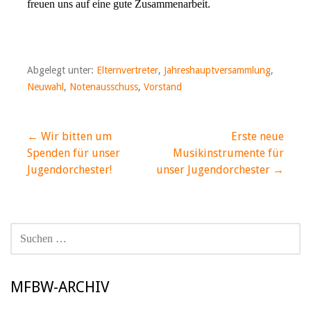
freuen uns auf eine gute Zusammenarbeit.
Abgelegt unter:
Elternvertreter
,
Jahreshauptversammlung
,
Neuwahl
,
Notenausschuss
,
Vorstand
Beitragsnavigation
← Wir bitten um
Erste neue
Spenden für unser
Musikinstrumente für
Jugendorchester!
unser Jugendorchester →
SUCHEN
NACH:
MFBW-ARCHIV