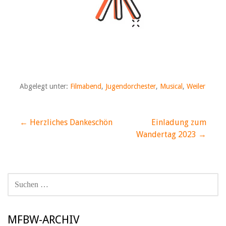
Abgelegt unter:
Filmabend
,
Jugendorchester
,
Musical
,
Weiler
Beitragsnavigation
← Herzliches Dankeschön
Einladung zum
Wandertag 2023 →
SUCHEN
NACH:
MFBW-ARCHIV