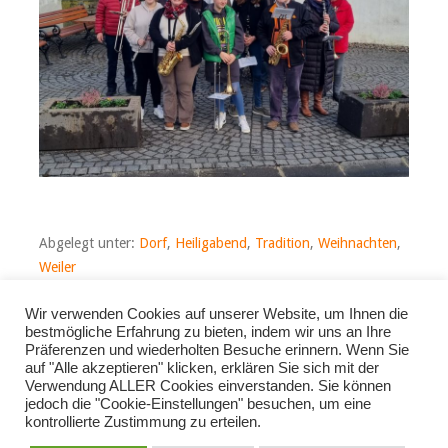
Abgelegt unter:
Dorf
,
Heiligabend
,
Tradition
,
Weihnachten
,
Weiler
Wir verwenden Cookies auf unserer Website, um Ihnen die
bestmögliche Erfahrung zu bieten, indem wir uns an Ihre
Beitragsnavigation
← Die MFBW spielen bei
Letzter Auftritt mit
Präferenzen und wiederholten Besuche erinnern. Wenn Sie
„Boppard klingt“
unserer Dirigentin
auf "Alle akzeptieren" klicken, erklären Sie sich mit der
Premiere
Annika Schwertel →
Verwendung ALLER Cookies einverstanden. Sie können
jedoch die "Cookie-Einstellungen" besuchen, um eine
kontrollierte Zustimmung zu erteilen.
IMPRESSUM
DATENSCHUTZ