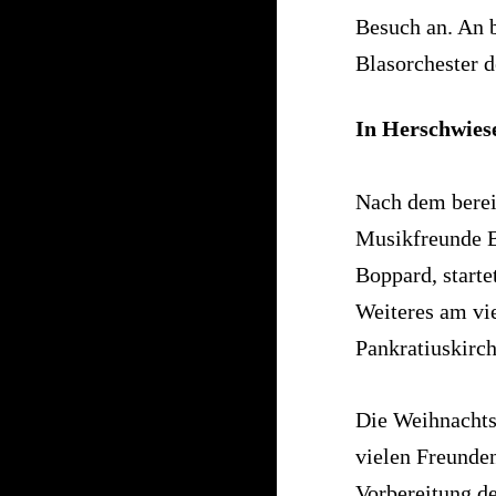
Besuch an. An 
Blasorchester 
In Herschwies
Nach dem bereit
Musikfreunde B
Boppard, starte
Weiteres am vie
Pankratiuskirc
Die Weihnachts
vielen Freunden
Vorbereitung d