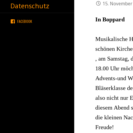
15. November
Datenschutz
In Boppard
FACEBOOK
Musikalische H
schönen Kirche
, am Samstag, d
18.00 Uhr möch
Advents-und We
Bläserklasse d
also nicht nur
diesem Abend se
die kleinen Nac
Freude!