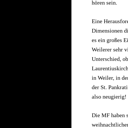
hören sein.
Eine Herausford
Dimensionen die
es ein großes 
Weilerer sehr v
Unterschied, o
Laurentiuskirch
in Weiler, in d
der St. Pankrat
also neugierig!
Die MF haben s
weihnachtliche